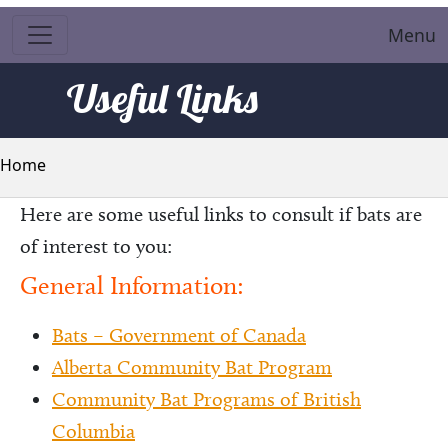
Menu
Useful Links
Breadcrumb
Home
Here are some useful links to consult if bats are
of interest to you:
General Information:
Bats – Government of Canada
Alberta Community Bat Program
Community Bat Programs of British
Columbia